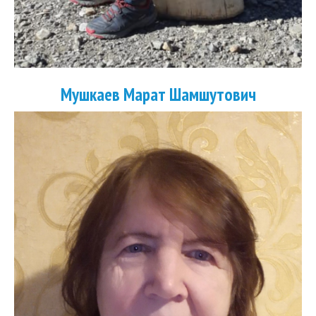
Мушкаев Марат Шамшутович