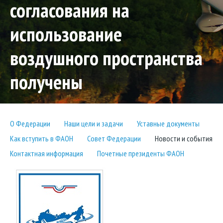
согласования на
использование
воздушного пространства
получены
О Федерации
Наши цели и задачи
Уставные документы
Как вступить в ФАОН
Совет Федерации
Новости и события
Контактная информация
Почетные президенты ФАОН